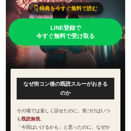
👇 特典を今すぐ無料で読む
個別指導コース
LINE登録で
ブートキャンプ
今すぐ無料で受け取る
採用情報
数字で見る魅力の大学
なぜ街コン後の既読スルーがおきる
のか
その場では楽しく話せたのに、気づけばいつ
も
既読無視
。
「今回はいけるかも」と思ったのに、なぜか